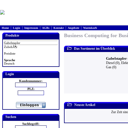
|
|
|
|
|
|
Home
Login
Impressum
AGBs
Kontakt
Angebote
Warenkorb
Business Computing for Busi
Produkte
Gabelstapler
ZubehÃ¶r
Das Sortiment im Überblick
Preisliste
Gabelstapler 
Sprache
Diesel (0)
,
Elekt
Deutsch
Gas (0)
Login
Kundennummer:
PLZ:
Neuste Artikel
Zur Zeit sin
Suchen
Suchbegriff: