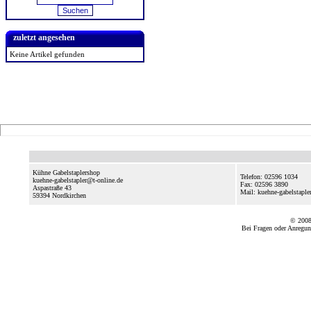
zuletzt angesehen
Keine Artikel gefunden
Kühne Gabelstaplershop
Telefon: 02596 1034
kuehne-gabelstapler@t-online.de
Fax: 02596 3890
Aspastraße 43
Mail: kuehne-gabelstapl
59394
Nordkirchen
© 2008
Bei Fragen oder Anregun