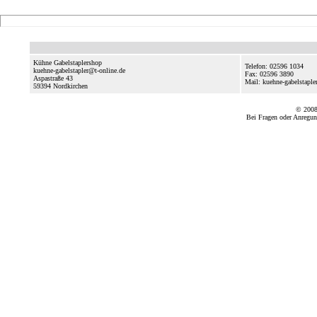
Kühne Gabelstaplershop
Telefon: 02596 1034
kuehne-gabelstapler@t-online.de
Fax: 02596 3890
Aspastraße 43
Mail: kuehne-gabelstaple
59394
Nordkirchen
© 2008
Bei Fragen oder Anregun