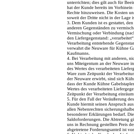
unterrichten; dies gilt auch für Be
hat der Kunde bereits im Vorhinein 
Rechte hinzuweisen. Die Kosten uns
soweit der Dritte nicht in der Lage is
3. Dem Kunden ist es gestattet, den
anderen Gegenständen zu vermische
Vermischung oder Verbindung (nach
den Liefergegenstand: „verarbeitet“
Verarbeitung entstehende Gegensta
verwahrt die Neuware für Kühne Gab
Kaufmanns.
4. Bei Verarbeitung mit anderen, 
uns Miteigentum an der Neuware in 
des Wertes des verarbeiteten Liefe
Ware zum Zeitpunkt der Verarbeitun
der Neuware erwirbt, sind sich Küh
dass der Kunde Kühne Gabelstapler
Wertes des verarbeiteten Liefergeg
Zeitpunkt der Verarbeitung einräum
5. Für den Fall der Veräußerung des
Kunde hiermit seinen Anspruch au
allen Nebenrechten sicherungshalbe
besonderer Erklärungen bedarf. Die 
Saldoforderungen. Die Abtretung gi
uns in Rechnung gestellten Preis de
abgetretene Forderungsanteil ist vo