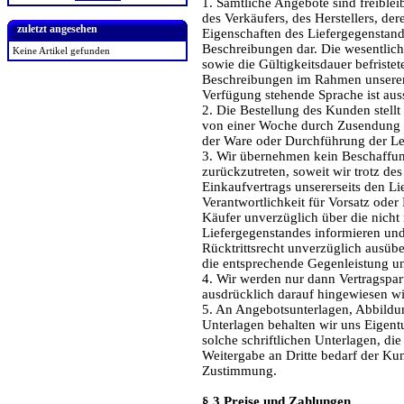
1. Sämtliche Angebote sind freible
des Verkäufers, des Herstellers, der
zuletzt angesehen
Eigenschaften des Liefergegenstan
Beschreibungen dar. Die wesentli
Keine Artikel gefunden
sowie die Gültigkeitsdauer befriste
Beschreibungen im Rahmen unserer 
Verfügung stehende Sprache ist aus
2. Die Bestellung des Kunden stellt
von einer Woche durch Zusendung d
der Ware oder Durchführung der L
3. Wir übernehmen kein Beschaffung
zurückzutreten, soweit wir trotz de
Einkaufvertrags unsererseits den Li
Verantwortlichkeit für Vorsatz oder
Käufer unverzüglich über die nicht 
Liefergegenstandes informieren und
Rücktrittsrecht unverzüglich ausüb
die entsprechende Gegenleistung un
4. Wir werden nur dann Vertragspar
ausdrücklich darauf hingewiesen wir
5. An Angebotsunterlagen, Abbildu
Unterlagen behalten wir uns Eigentu
solche schriftlichen Unterlagen, die
Weitergabe an Dritte bedarf der Kun
Zustimmung.
§ 3 Preise und Zahlungen