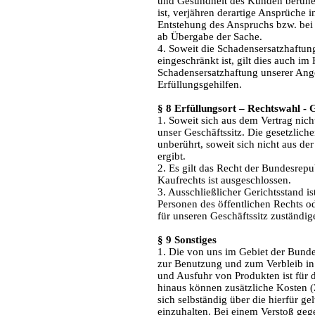
und Gesundheit des Kunden beruhen 
ist, verjähren derartige Ansprüche 
Entstehung des Anspruchs bzw. be
ab Übergabe der Sache.
4. Soweit die Schadensersatzhaftu
eingeschränkt ist, gilt dies auch im
Schadensersatzhaftung unserer Anges
Erfüllungsgehilfen.
§ 8 Erfüllungsort – Rechtswahl - 
1. Soweit sich aus dem Vertrag nicht
unser Geschäftssitz. Die gesetzlich
unberührt, soweit sich nicht aus de
ergibt.
2. Es gilt das Recht der Bundesrep
Kaufrechts ist ausgeschlossen.
3. Ausschließlicher Gerichtsstand is
Personen des öffentlichen Rechts o
für unseren Geschäftssitz zuständig
§ 9 Sonstiges
1. Die von uns im Gebiet der Bunde
zur Benutzung und zum Verbleib in
und Ausfuhr von Produkten ist für
hinaus können zusätzliche Kosten (Z
sich selbständig über die hierfür 
einzuhalten. Bei einem Verstoß geg