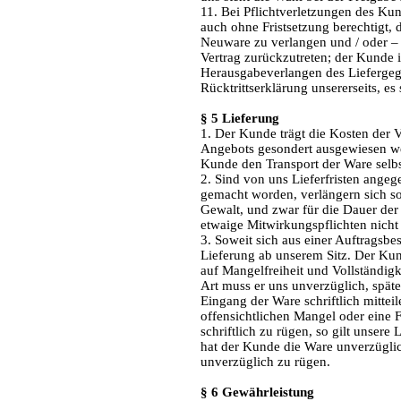
11. Bei Pflichtverletzungen des Ku
auch ohne Fristsetzung berechtigt,
Neuware zu verlangen und / oder – 
Vertrag zurückzutreten; der Kunde i
Herausgabeverlangen des Liefergege
Rücktrittserklärung unsererseits, es 
§ 5 Lieferung
1. Der Kunde trägt die Kosten der
Angebots gesondert ausgewiesen we
Kunde den Transport der Ware selbs
2. Sind von uns Lieferfristen angeg
gemacht worden, verlängern sich sol
Gewalt, und zwar für die Dauer der
etwaige Mitwirkungspflichten nicht e
3. Soweit sich aus einer Auftragsbes
Lieferung ab unserem Sitz. Der Ku
auf Mangelfreiheit und Vollständig
Art muss er uns unverzüglich, spät
Eingang der Ware schriftlich mitteil
offensichtlichen Mangel oder eine 
schriftlich zu rügen, so gilt unsere
hat der Kunde die Ware unverzügli
unverzüglich zu rügen.
§ 6 Gewährleistung