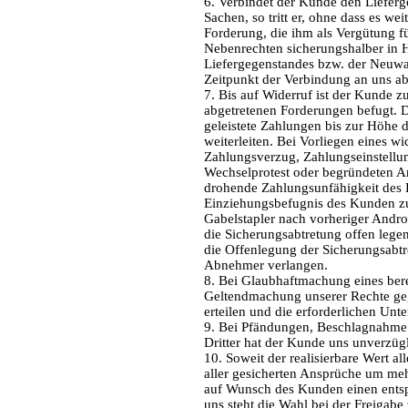
6. Verbindet der Kunde den Liefer
Sachen, so tritt er, ohne dass es we
Forderung, die ihm als Vergütung fü
Nebenrechten sicherungshalber in H
Liefergegenstandes bzw. der Neuw
Zeitpunkt der Verbindung an uns ab
7. Bis auf Widerruf ist der Kunde 
abgetretenen Forderungen befugt. 
geleistete Zahlungen bis zur Höhe 
weiterleiten. Bei Vorliegen eines w
Zahlungsverzug, Zahlungseinstellun
Wechselprotest oder begründeten A
drohende Zahlungsunfähigkeit des K
Einziehungsbefugnis des Kunden z
Gabelstapler nach vorheriger Andro
die Sicherungsabtretung offen lege
die Offenlegung der Sicherungsab
Abnehmer verlangen.
8. Bei Glaubhaftmachung eines bere
Geltendmachung unserer Rechte ge
erteilen und die erforderlichen Unt
9. Bei Pfändungen, Beschlagnahme 
Dritter hat der Kunde uns unverzüg
10. Soweit der realisierbare Wert al
aller gesicherten Ansprüche um meh
auf Wunsch des Kunden einen entsp
uns steht die Wahl bei der Freigab