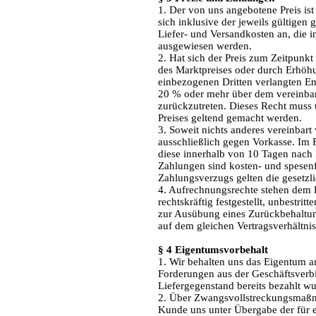
1. Der von uns angebotene Preis ist
sich inklusive der jeweils gültigen 
Liefer- und Versandkosten an, die
ausgewiesen werden.
2. Hat sich der Preis zum Zeitpunk
des Marktpreises oder durch Erhöhu
einbezogenen Dritten verlangten Entg
20 % oder mehr über dem vereinbart
zurückzutreten. Dieses Recht muss 
Preises geltend gemacht werden.
3. Soweit nichts anderes vereinbart
ausschließlich gegen Vorkasse. Im 
diese innerhalb von 10 Tagen nach 
Zahlungen sind kosten- und spesenfr
Zahlungsverzugs gelten die gesetzl
4. Aufrechnungsrechte stehen dem
rechtskräftig festgestellt, unbestri
zur Ausübung eines Zurückbehaltun
auf dem gleichen Vertragsverhältnis
§ 4 Eigentumsvorbehalt
1. Wir behalten uns das Eigentum a
Forderungen aus der Geschäftsverb
Liefergegenstand bereits bezahlt wu
2. Über Zwangsvollstreckungsmaßna
Kunde uns unter Übergabe der für 