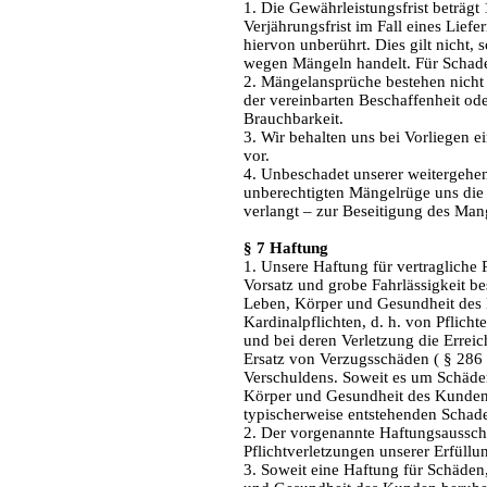
1. Die Gewährleistungsfrist beträgt
Verjährungsfrist im Fall eines Lief
hiervon unberührt. Dies gilt nicht,
wegen Mängeln handelt. Für Schade
2. Mängelansprüche bestehen nicht
der vereinbarten Beschaffenheit ode
Brauchbarkeit.
3. Wir behalten uns bei Vorliegen 
vor.
4. Unbeschadet unserer weitergehe
unberechtigten Mängelrüge uns di
verlangt – zur Beseitigung des Mang
§ 7 Haftung
1. Unsere Haftung für vertragliche P
Vorsatz und grobe Fahrlässigkeit be
Leben, Körper und Gesundheit des
Kardinalpflichten, d. h. von Pflicht
und bei deren Verletzung die Errei
Ersatz von Verzugsschäden ( § 286 
Verschuldens. Soweit es um Schäden
Körper und Gesundheit des Kunden r
typischerweise entstehenden Schad
2. Der vorgenannte Haftungsausschlus
Pflichtverletzungen unserer Erfüllu
3. Soweit eine Haftung für Schäden