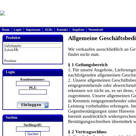
|
|
|
|
|
|
Home
Login
Impressum
AGBs
Kontakt
Angebote
Warenkorb
Allgemeine Geschäftsbed
Produkte
Gabelstapler
Wir verkaufen ausschließlich an Ge
ZubehÃ¶r
findet nicht statt.
Preisliste
§ 1 Geltungsbereich
1. Für unsere Angebote, Lieferunge
Login
nachfolgenden allgemeinen Geschä
Kundennummer:
2. Unsere allgemeinen Geschäftsbed
entgegenstehende oder abweichend
PLZ:
erkennen wir nicht an, es sei denn, 
zugestimmt. Unsere allgemeinen Ge
in Kenntnis entgegenstehender od
Leistung vorbehaltlos erbringen. 
Gegenbestätigungen unter Hinweis 
hiermit ausdrücklich widersprochen
Suchen
Bestätigungsschreiben übermittelt 
Suchbegriff:
§ 2 Vertragsschluss