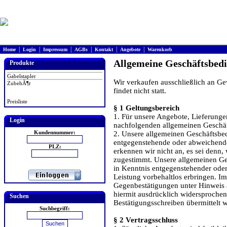
|
|
|
|
|
|
Home
Login
Impressum
AGBs
Kontakt
Angebote
Warenkorb
Allgemeine Geschäftsbed
Produkte
Gabelstapler
Wir verkaufen ausschließlich an Ge
ZubehÃ¶r
findet nicht statt.
Preisliste
§ 1 Geltungsbereich
1. Für unsere Angebote, Lieferunge
Login
nachfolgenden allgemeinen Geschä
Kundennummer:
2. Unsere allgemeinen Geschäftsbed
entgegenstehende oder abweichend
PLZ:
erkennen wir nicht an, es sei denn, 
zugestimmt. Unsere allgemeinen Ge
in Kenntnis entgegenstehender od
Leistung vorbehaltlos erbringen. 
Gegenbestätigungen unter Hinweis 
hiermit ausdrücklich widersprochen
Suchen
Bestätigungsschreiben übermittelt 
Suchbegriff:
§ 2 Vertragsschluss