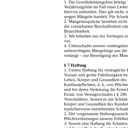
1. Die Gewährleistungsfrist beträgt
Verjährungsfrist im Fall eines Lief
hiervon unberührt. Dies gilt nicht,
wegen Mängeln handelt. Für Schade
2. Mängelansprüche bestehen nicht
der vereinbarten Beschaffenheit ode
Brauchbarkeit.
3. Wir behalten uns bei Vorliegen 
vor.
4. Unbeschadet unserer weitergehe
unberechtigten Mängelrüge uns di
verlangt – zur Beseitigung des Mang
§ 7 Haftung
1. Unsere Haftung für vertragliche P
Vorsatz und grobe Fahrlässigkeit be
Leben, Körper und Gesundheit des
Kardinalpflichten, d. h. von Pflicht
und bei deren Verletzung die Errei
Ersatz von Verzugsschäden ( § 286 
Verschuldens. Soweit es um Schäden
Körper und Gesundheit des Kunden r
typischerweise entstehenden Schad
2. Der vorgenannte Haftungsausschlus
Pflichtverletzungen unserer Erfüllu
3. Soweit eine Haftung für Schäden