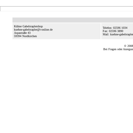
Kühne Gabelstaplershop
Telefon: 02596 1034
kuehne-gabelstapler@t-online.de
Fax: 02596 3890
Aspastraße 43
Mail: kuehne-gabelstaple
59394
Nordkirchen
© 2008
Bei Fragen oder Anregun