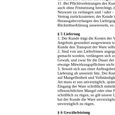
11. Bei Pflichtverletzungen des Ku
auch ohne Fristsetzung berechtigt,
Neuware zu verlangen und / oder – 
Vertrag zurückzutreten; der Kunde i
Herausgabeverlangen des Liefergege
Rücktrittserklärung unsererseits, es 
§ 5 Lieferung
1. Der Kunde trägt die Kosten der
Angebots gesondert ausgewiesen we
Kunde den Transport der Ware selbs
2. Sind von uns Lieferfristen angeg
gemacht worden, verlängern sich sol
Gewalt, und zwar für die Dauer der
etwaige Mitwirkungspflichten nicht e
3. Soweit sich aus einer Auftragsbes
Lieferung ab unserem Sitz. Der Ku
auf Mangelfreiheit und Vollständig
Art muss er uns unverzüglich, spät
Eingang der Ware schriftlich mitteil
offensichtlichen Mangel oder eine 
schriftlich zu rügen, so gilt unsere
hat der Kunde die Ware unverzügli
unverzüglich zu rügen.
§ 6 Gewährleistung