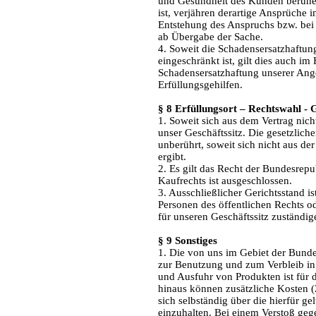
und Gesundheit des Kunden beruhen 
ist, verjähren derartige Ansprüche 
Entstehung des Anspruchs bzw. be
ab Übergabe der Sache.
4. Soweit die Schadensersatzhaftu
eingeschränkt ist, gilt dies auch im
Schadensersatzhaftung unserer Anges
Erfüllungsgehilfen.
§ 8 Erfüllungsort – Rechtswahl - 
1. Soweit sich aus dem Vertrag nicht
unser Geschäftssitz. Die gesetzlich
unberührt, soweit sich nicht aus de
ergibt.
2. Es gilt das Recht der Bundesrep
Kaufrechts ist ausgeschlossen.
3. Ausschließlicher Gerichtsstand is
Personen des öffentlichen Rechts o
für unseren Geschäftssitz zuständig
§ 9 Sonstiges
1. Die von uns im Gebiet der Bunde
zur Benutzung und zum Verbleib in
und Ausfuhr von Produkten ist für
hinaus können zusätzliche Kosten (Z
sich selbständig über die hierfür 
einzuhalten. Bei einem Verstoß geg