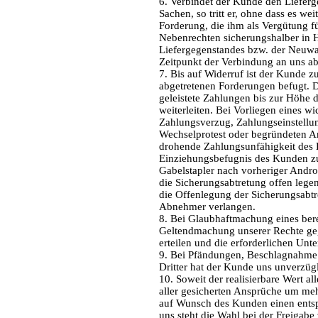
6. Verbindet der Kunde den Liefer
Sachen, so tritt er, ohne dass es we
Forderung, die ihm als Vergütung fü
Nebenrechten sicherungshalber in H
Liefergegenstandes bzw. der Neuw
Zeitpunkt der Verbindung an uns ab
7. Bis auf Widerruf ist der Kunde 
abgetretenen Forderungen befugt. 
geleistete Zahlungen bis zur Höhe 
weiterleiten. Bei Vorliegen eines w
Zahlungsverzug, Zahlungseinstellun
Wechselprotest oder begründeten A
drohende Zahlungsunfähigkeit des K
Einziehungsbefugnis des Kunden z
Gabelstapler nach vorheriger Andro
die Sicherungsabtretung offen lege
die Offenlegung der Sicherungsab
Abnehmer verlangen.
8. Bei Glaubhaftmachung eines bere
Geltendmachung unserer Rechte ge
erteilen und die erforderlichen Unt
9. Bei Pfändungen, Beschlagnahme 
Dritter hat der Kunde uns unverzüg
10. Soweit der realisierbare Wert al
aller gesicherten Ansprüche um meh
auf Wunsch des Kunden einen entsp
uns steht die Wahl bei der Freigab