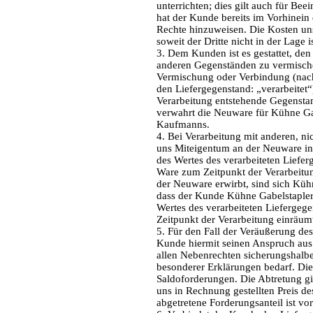
unterrichten; dies gilt auch für Be
hat der Kunde bereits im Vorhinein 
Rechte hinzuweisen. Die Kosten uns
soweit der Dritte nicht in der Lage is
3. Dem Kunden ist es gestattet, den
anderen Gegenständen zu vermische
Vermischung oder Verbindung (nach
den Liefergegenstand: „verarbeitet“
Verarbeitung entstehende Gegensta
verwahrt die Neuware für Kühne Gab
Kaufmanns.
4. Bei Verarbeitung mit anderen, 
uns Miteigentum an der Neuware in 
des Wertes des verarbeiteten Liefe
Ware zum Zeitpunkt der Verarbeitun
der Neuware erwirbt, sind sich Küh
dass der Kunde Kühne Gabelstapler
Wertes des verarbeiteten Liefergeg
Zeitpunkt der Verarbeitung einräum
5. Für den Fall der Veräußerung des
Kunde hiermit seinen Anspruch au
allen Nebenrechten sicherungshalbe
besonderer Erklärungen bedarf. Die 
Saldoforderungen. Die Abtretung gi
uns in Rechnung gestellten Preis de
abgetretene Forderungsanteil ist vo