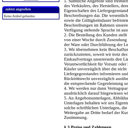
1. Sämtliche Angebote sind freible
des Verkäufers, des Herstellers, der
zuletzt angesehen
Eigenschaften des Liefergegenstan
Beschreibungen dar. Die wesentli
Keine Artikel gefunden
sowie die Gültigkeitsdauer befriste
Beschreibungen im Rahmen unserer 
Verfügung stehende Sprache ist aus
2. Die Bestellung des Kunden stellt
von einer Woche durch Zusendung d
der Ware oder Durchführung der L
3. Wir übernehmen kein Beschaffung
zurückzutreten, soweit wir trotz de
Einkaufvertrags unsererseits den Li
Verantwortlichkeit für Vorsatz oder
Käufer unverzüglich über die nicht 
Liefergegenstandes informieren und
Rücktrittsrecht unverzüglich ausüb
die entsprechende Gegenleistung un
4. Wir werden nur dann Vertragspar
ausdrücklich darauf hingewiesen wir
5. An Angebotsunterlagen, Abbildu
Unterlagen behalten wir uns Eigentu
solche schriftlichen Unterlagen, die
Weitergabe an Dritte bedarf der Kun
Zustimmung.
§ 3 Preise und Zahlungen