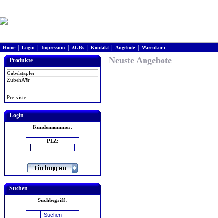
|
|
|
|
|
|
Home
Login
Impressum
AGBs
Kontakt
Angebote
Warenkorb
Neuste Angebote
Produkte
Gabelstapler
ZubehÃ¶r
Preisliste
Login
Kundennummer:
PLZ:
Suchen
Suchbegriff: