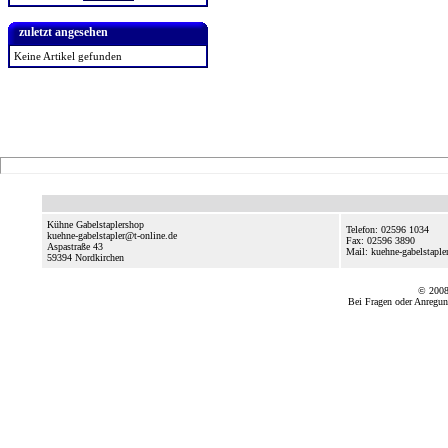
zuletzt angesehen
Keine Artikel gefunden
Kühne Gabelstaplershop
Telefon: 02596 1034
kuehne-gabelstapler@t-online.de
Fax: 02596 3890
Aspastraße 43
Mail: kuehne-gabelstaple
59394
Nordkirchen
© 2008
Bei Fragen oder Anregun