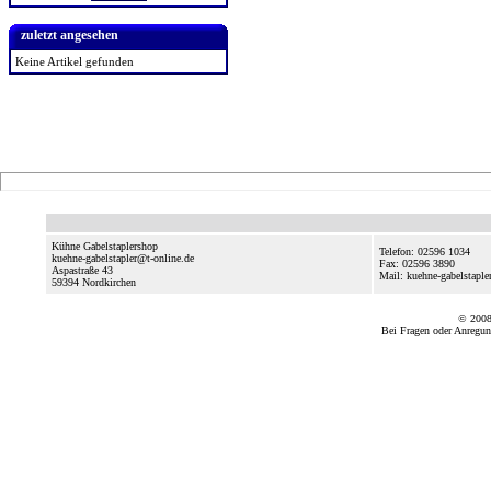
zuletzt angesehen
Keine Artikel gefunden
Kühne Gabelstaplershop
Telefon: 02596 1034
kuehne-gabelstapler@t-online.de
Fax: 02596 3890
Aspastraße 43
Mail: kuehne-gabelstaple
59394
Nordkirchen
© 2008
Bei Fragen oder Anregun