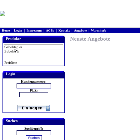
|
|
|
|
|
|
Home
Login
Impressum
AGBs
Kontakt
Angebote
Warenkorb
Neuste Angebote
Produkte
Gabelstapler
ZubehÃ¶r
Preisliste
Login
Kundennummer:
PLZ:
Suchen
Suchbegriff: