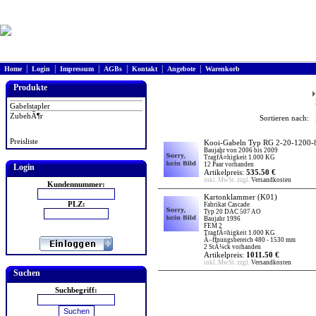
|
|
|
|
|
|
Home
Login
Impressum
AGBs
Kontakt
Angebote
Warenkorb
Produkte
Gabelstapler
ZubehÃ¶r
Sortieren nach: 
Preisliste
Kooi-Gabeln Typ RG 2-20-1200-
Baujahr von 2006 bis 2009
TragfÃ¤higkeit 1.000 KG
12 Paar vorhanden
Login
Artikelpreis:
535.50 €
inkl. MwSt. zzgl.
Versandkosten
Kundennummer:
Kartonklammer
(K01)
PLZ:
Fabrikat Cascade
Typ 20 DAC 507 AO
Baujahr 1996
FEM 2
TragfÃ¤higkeit 1.000 KG
Ã–ffnungsbereich 480 - 1530 mm
2 StÃ¼ck vorhanden
Artikelpreis:
1011.50 €
inkl. MwSt. zzgl.
Versandkosten
Suchen
Suchbegriff: