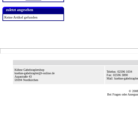
zuletzt angesehen
Keine Artikel gefunden
Kühne Gabelstaplershop
Telefon: 02596 1034
kuehne-gabelstapler@t-online.de
Fax: 02596 3890
Aspastraße 43
Mail: kuehne-gabelstapl
59394
Nordkirchen
© 2008
Bei Fragen oder Anregun