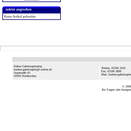
zuletzt angesehen
Keine Artikel gefunden
Kühne Gabelstaplershop
Telefon: 02596 1034
kuehne-gabelstapler@t-online.de
Fax: 02596 3890
Aspastraße 43
Mail: kuehne-gabelstapl
59394
Nordkirchen
© 2008
Bei Fragen oder Anregun