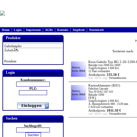
|
|
|
|
|
|
Home
Login
Impressum
AGBs
Kontakt
Angebote
Warenkorb
Produkte
Gabelstapler
ZubehÃ¶r
Sortieren nach: 
Preisliste
Kooi-Gabeln Typ RG 2-20-1200-
Baujahr von 2006 bis 2009
TragfÃ¤higkeit 1.000 KG
12 Paar vorhanden
Login
Artikelpreis:
535.50 €
inkl. MwSt. zzgl.
Versandkosten
Kundennummer:
Kartonklammer
(K01)
PLZ:
Fabrikat Cascade
Typ 20 DAC 507 AO
Baujahr 1996
FEM 2
TragfÃ¤higkeit 1.000 KG
Ã–ffnungsbereich 480 - 1530 mm
2 StÃ¼ck vorhanden
Artikelpreis:
1011.50 €
inkl. MwSt. zzgl.
Versandkosten
Suchen
Suchbegriff: