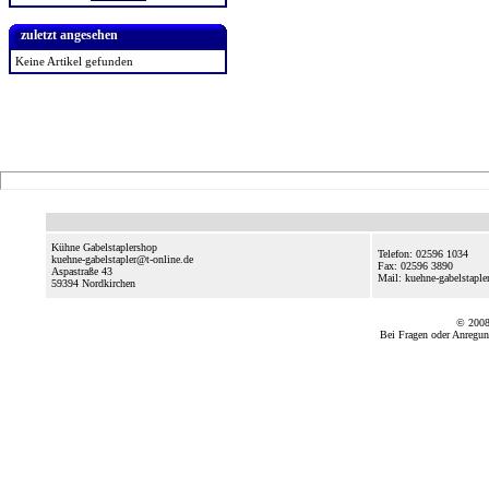
zuletzt angesehen
Keine Artikel gefunden
Kühne Gabelstaplershop
Telefon: 02596 1034
kuehne-gabelstapler@t-online.de
Fax: 02596 3890
Aspastraße 43
Mail: kuehne-gabelstapl
59394
Nordkirchen
© 2008
Bei Fragen oder Anregun