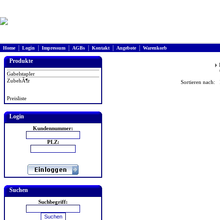
|
|
|
|
|
|
Home
Login
Impressum
AGBs
Kontakt
Angebote
Warenkorb
Produkte
Gabelstapler
ZubehÃ¶r
Sortieren nach: 
Preisliste
Login
Kundennummer:
PLZ:
Suchen
Suchbegriff: