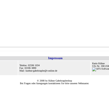
Impressum
Karin Kühne
Telefon: 02596 1034
USt.Nr.: DE125
Fax: 02596 3890
Mail: kuehne-gabelstapler@t-online.de
© 2008 by Kühne Gabelstaplershop
Bei Fragen oder Anregungen kontaktieren Sie bitte unseren
Webmaster
.