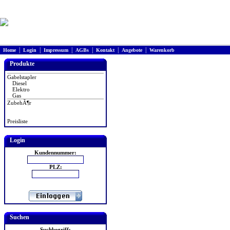
|
|
|
|
|
|
Home
Login
Impressum
AGBs
Kontakt
Angebote
Warenkorb
Produkte
Gabelstapler
Diesel
Elektro
Gas
ZubehÃ¶r
Preisliste
Login
Kundennummer:
PLZ:
Suchen
Suchbegriff: