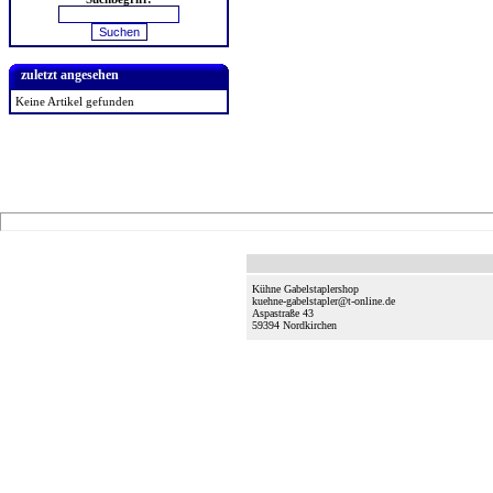
zuletzt angesehen
Keine Artikel gefunden
Kühne Gabelstaplershop
kuehne-gabelstapler@t-online.de
Aspastraße 43
59394
Nordkirchen