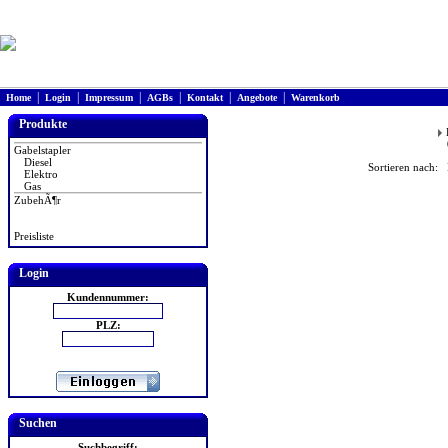
|
|
|
|
|
|
Home
Login
Impressum
AGBs
Kontakt
Angebote
Warenkorb
Produkte
Gabelstapler
Diesel
Sortieren nach: 
Elektro
Gas
ZubehÃ¶r
Preisliste
Login
Kundennummer:
PLZ:
Suchen
Suchbegriff: