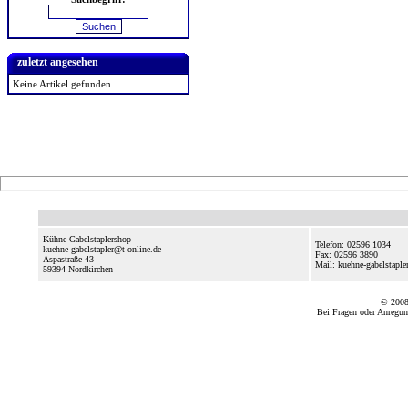
zuletzt angesehen
Keine Artikel gefunden
Kühne Gabelstaplershop
Telefon: 02596 1034
kuehne-gabelstapler@t-online.de
Fax: 02596 3890
Aspastraße 43
Mail: kuehne-gabelstapl
59394
Nordkirchen
© 2008
Bei Fragen oder Anregun