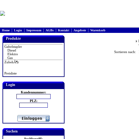
|
|
|
|
|
|
Home
Login
Impressum
AGBs
Kontakt
Angebote
Warenkorb
Produkte
Gabelstapler
Diesel
Sortieren nach: 
Elektro
Gas
ZubehÃ¶r
Preisliste
Login
Kundennummer:
PLZ:
Suchen
Suchbegriff: