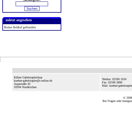
zuletzt angesehen
Keine Artikel gefunden
Kühne Gabelstaplershop
Telefon: 02596 1034
kuehne-gabelstapler@t-online.de
Fax: 02596 3890
Aspastraße 43
Mail: kuehne-gabelstapl
59394
Nordkirchen
© 2008
Bei Fragen oder Anregun