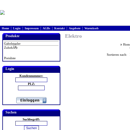
|
|
|
|
|
|
Home
Login
Impressum
AGBs
Kontakt
Angebote
Warenkorb
Elektro
Produkte
Gabelstapler
Hom
ZubehÃ¶r
Sortieren nach: 
Preisliste
Login
Kundennummer:
PLZ:
Suchen
Suchbegriff: