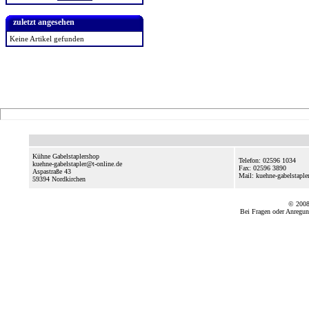
zuletzt angesehen
Keine Artikel gefunden
Kühne Gabelstaplershop
Telefon: 02596 1034
kuehne-gabelstapler@t-online.de
Fax: 02596 3890
Aspastraße 43
Mail: kuehne-gabelstapl
59394
Nordkirchen
© 2008
Bei Fragen oder Anregun