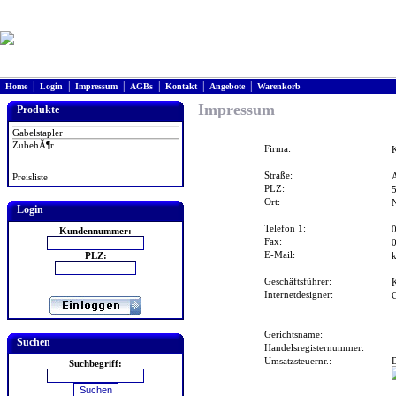
|
|
|
|
|
|
Home
Login
Impressum
AGBs
Kontakt
Angebote
Warenkorb
Impressum
Produkte
Gabelstapler
ZubehÃ¶r
Firma:
Straße:
A
Preisliste
PLZ:
Ort:
Login
Telefon 1:
Kundennummer:
Fax:
E-Mail:
PLZ:
k
Geschäftsführer:
Internetdesigner:
Gerichtsname:
Suchen
Handelsregisternummer:
Umsatzsteuernr.:
Suchbegriff: