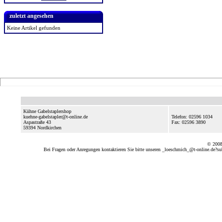
zuletzt angesehen
Keine Artikel gefunden
Kühne Gabelstaplershop
kuehne-gabelstapler@t-online.de
Telefon: 02596 1034
Aspastraße 43
Fax: 02596 3890
59394
Nordkirchen
© 2008
Bei Fragen oder Anregungen kontaktieren Sie bitte unseren
_loeschmich_@t-online.de?su