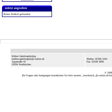
zuletzt angesehen
Keine Artikel gefunden
Kühne Gabelstaplershop
kuehne-gabelstapler@t-online.de
Telefon: 02596 1034
Aspastraße 43
Fax: 02596 3890
59394
Nordkirchen
© 2008
Bei Fragen oder Anregungen kontaktieren Sie bitte unseren
_loeschmich_@t-online.de?su