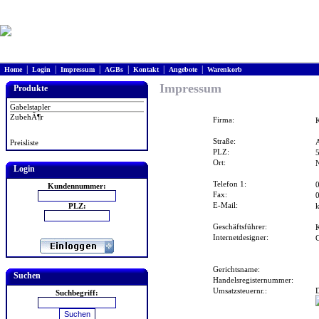
|
|
|
|
|
|
Home
Login
Impressum
AGBs
Kontakt
Angebote
Warenkorb
Impressum
Produkte
Gabelstapler
ZubehÃ¶r
Firma:
Straße:
A
Preisliste
PLZ:
Ort:
Login
Telefon 1:
Kundennummer:
Fax:
E-Mail:
PLZ:
k
Geschäftsführer:
Internetdesigner:
Gerichtsname:
Suchen
Handelsregisternummer:
Umsatzsteuernr.:
Suchbegriff: