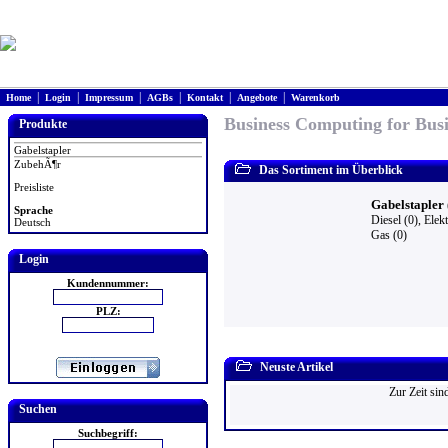
|
|
|
|
|
|
Home
Login
Impressum
AGBs
Kontakt
Angebote
Warenkorb
Business Computing for Busi
Produkte
Gabelstapler
ZubehÃ¶r
Das Sortiment im Überblick
Preisliste
Gabelstapler 
Sprache
Diesel (0)
,
Elekt
Deutsch
Gas (0)
Login
Kundennummer:
PLZ:
Neuste Artikel
Zur Zeit sin
Suchen
Suchbegriff: