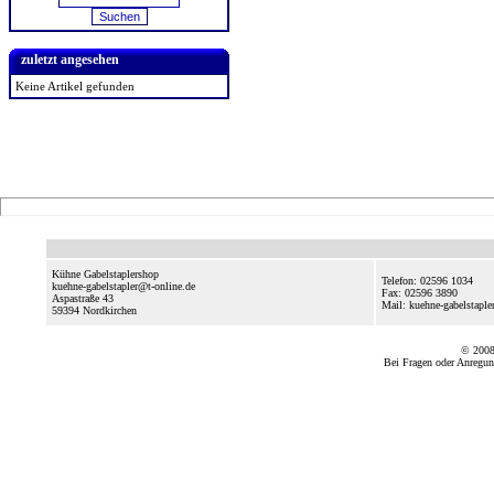
zuletzt angesehen
Keine Artikel gefunden
Kühne Gabelstaplershop
Telefon: 02596 1034
kuehne-gabelstapler@t-online.de
Fax: 02596 3890
Aspastraße 43
Mail: kuehne-gabelstapl
59394
Nordkirchen
© 2008
Bei Fragen oder Anregun