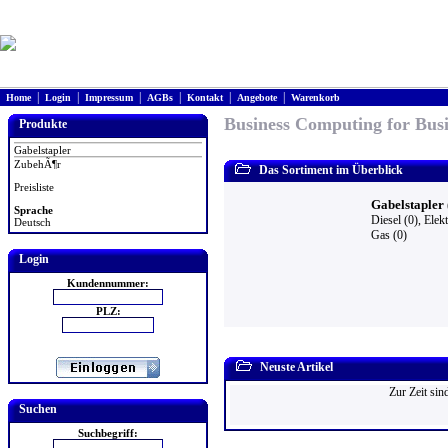
|
|
|
|
|
|
Home
Login
Impressum
AGBs
Kontakt
Angebote
Warenkorb
Business Computing for Busi
Produkte
Gabelstapler
ZubehÃ¶r
Das Sortiment im Überblick
Preisliste
Gabelstapler 
Sprache
Diesel (0)
,
Elekt
Deutsch
Gas (0)
Login
Kundennummer:
PLZ:
Neuste Artikel
Zur Zeit sin
Suchen
Suchbegriff: