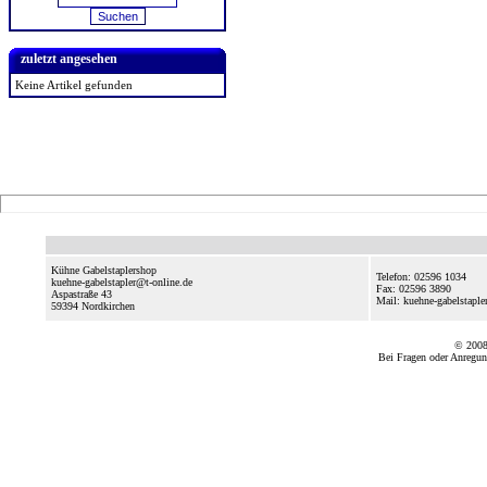
zuletzt angesehen
Keine Artikel gefunden
Kühne Gabelstaplershop
Telefon: 02596 1034
kuehne-gabelstapler@t-online.de
Fax: 02596 3890
Aspastraße 43
Mail: kuehne-gabelstapl
59394
Nordkirchen
© 2008
Bei Fragen oder Anregun