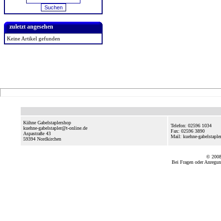
zuletzt angesehen
Keine Artikel gefunden
Kühne Gabelstaplershop
Telefon: 02596 1034
kuehne-gabelstapler@t-online.de
Fax: 02596 3890
Aspastraße 43
Mail: kuehne-gabelstapl
59394
Nordkirchen
© 2008
Bei Fragen oder Anregun