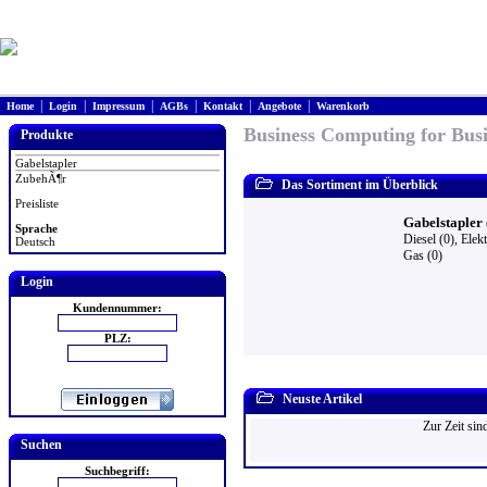
|
|
|
|
|
|
Home
Login
Impressum
AGBs
Kontakt
Angebote
Warenkorb
Business Computing for Busi
Produkte
Gabelstapler
ZubehÃ¶r
Das Sortiment im Überblick
Preisliste
Gabelstapler 
Sprache
Diesel (0)
,
Elekt
Deutsch
Gas (0)
Login
Kundennummer:
PLZ:
Neuste Artikel
Zur Zeit sin
Suchen
Suchbegriff: