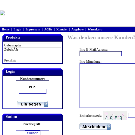
|
|
|
|
|
|
Home
Login
Impressum
AGBs
Kontakt
Angebote
Warenkorb
Was denken unsere Kunden
Produkte
Gabelstapler
ZubehÃ¶r
Ihre E-Mail Adresse:
Preisliste
Ihre Mitteilung:
Login
Kundennummer:
PLZ:
Sicherheitscode:
Suchen
Suchbegriff: