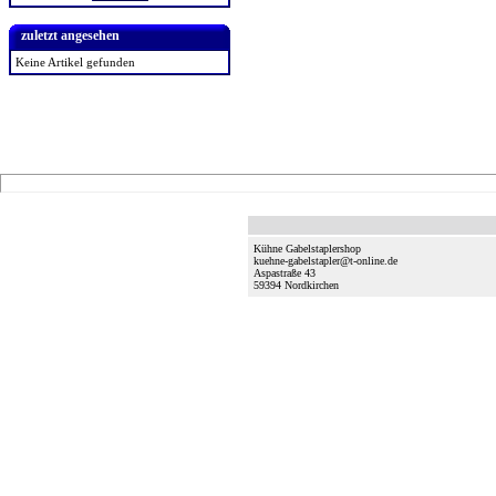
zuletzt angesehen
Keine Artikel gefunden
Kühne Gabelstaplershop
kuehne-gabelstapler@t-online.de
Aspastraße 43
59394
Nordkirchen