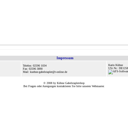
Impressum
Karin Kühne
Telefon: 02596 1034
USt.Nr.: DE125
Fax: 02596 3890
Mail: kuehne-gabelstapler@t-online.de
© 2008 by Kühne Gabelstaplershop
Bei Fragen oder Anregungen kontaktieren Sie bitte unseren
Webmaster
.