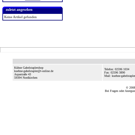
zuletzt angesehen
Keine Artikel gefunden
Kühne Gabelstaplershop
Telefon: 02596 1034
kuehne-gabelstapler@t-online.de
Fax: 02596 3890
Aspastraße 43
Mail: kuehne-gabelstaple
59394
Nordkirchen
© 2008
Bei Fragen oder Anregun