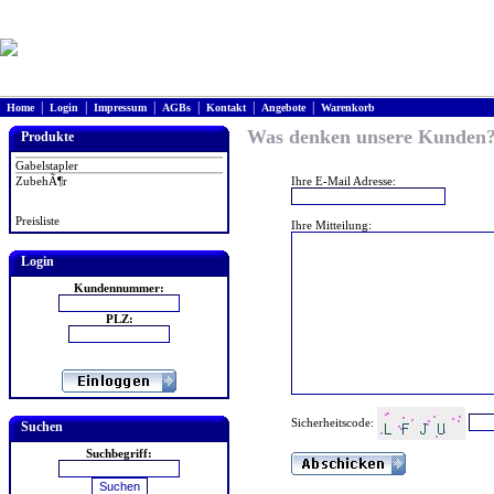
|
|
|
|
|
|
Home
Login
Impressum
AGBs
Kontakt
Angebote
Warenkorb
Was denken unsere Kunden
Produkte
Gabelstapler
ZubehÃ¶r
Ihre E-Mail Adresse:
Preisliste
Ihre Mitteilung:
Login
Kundennummer:
PLZ:
Sicherheitscode:
Suchen
Suchbegriff: