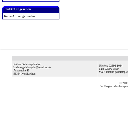
zuletzt angesehen
Keine Artikel gefunden
Kühne Gabelstaplershop
Telefon: 02596 1034
kuehne-gabelstapler@t-online.de
Fax: 02596 3890
Aspastraße 43
Mail: kuehne-gabelstaple
59394
Nordkirchen
© 2008
Bei Fragen oder Anregun