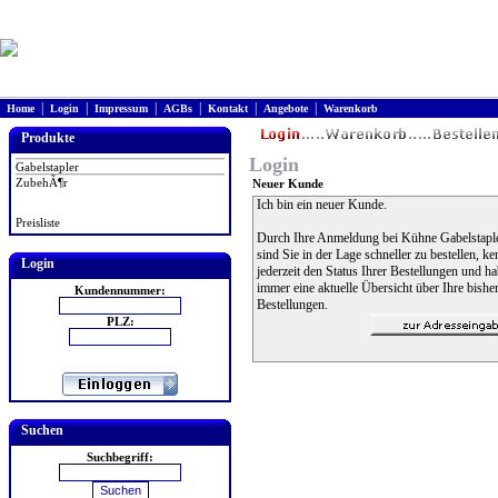
|
|
|
|
|
|
Home
Login
Impressum
AGBs
Kontakt
Angebote
Warenkorb
Produkte
Login
Gabelstapler
ZubehÃ¶r
Neuer Kunde
Ich bin ein neuer Kunde.
Preisliste
Durch Ihre Anmeldung bei Kühne Gabelstapl
sind Sie in der Lage schneller zu bestellen, k
Login
jederzeit den Status Ihrer Bestellungen und h
immer eine aktuelle Übersicht über Ihre bishe
Kundennummer:
Bestellungen.
PLZ:
Suchen
Suchbegriff: