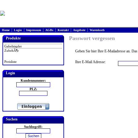
|
|
|
|
|
|
Home
Login
Impressum
AGBs
Kontakt
Angebote
Warenkorb
Passwort vergessen
Produkte
Gabelstapler
ZubehÃ¶r
Geben Sie hier Ihre E-Mailadresse an. Das 
Preisliste
Ihre E-Mail Adresse:
Login
Kundennummer:
PLZ:
Suchen
Suchbegriff: