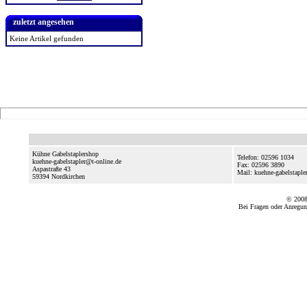
zuletzt angesehen
Keine Artikel gefunden
Kühne Gabelstaplershop
Telefon: 02596 1034
kuehne-gabelstapler@t-online.de
Fax: 02596 3890
Aspastraße 43
Mail: kuehne-gabelstaple
59394
Nordkirchen
© 2008
Bei Fragen oder Anregun