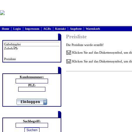
|
|
|
|
|
|
Home
Login
Impressum
AGBs
Kontakt
Angebote
Warenkorb
Preisliste
Produkte
Gabelstapler
Die Preisliste wurde erstellt!
ZubehÃ¶r
Klicken Sie auf das Diskettensymbol, um d
Preisliste
Klicken Sie auf das Diskettensymbol, um di
Login
Kundennummer:
PLZ:
Suchen
Suchbegriff: