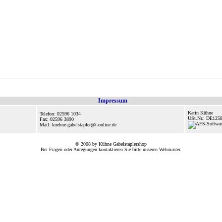
Impressum
Karin Kühne
Telefon: 02596 1034
USt.Nr.: DE125
Fax: 02596 3890
Mail: kuehne-gabelstapler@t-online.de
© 2008 by Kühne Gabelstaplershop
Bei Fragen oder Anregungen kontaktieren Sie bitte unseren
Webmaster
.