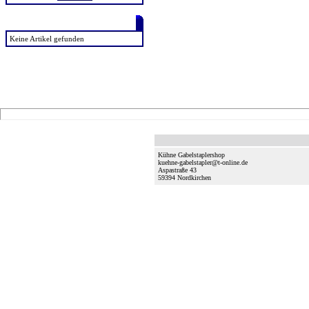
zuletzt angesehen
Keine Artikel gefunden
Kühne Gabelstaplershop
kuehne-gabelstapler@t-online.de
Aspastraße 43
59394
Nordkirchen