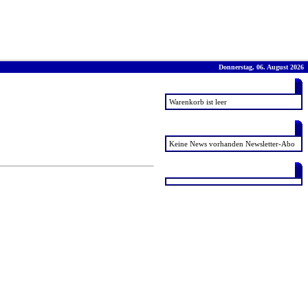
Donnerstag, 06. August 2026
Warenkorb
Warenkorb ist leer
News
Keine News vorhanden
Newsletter-Abo
Favoriten