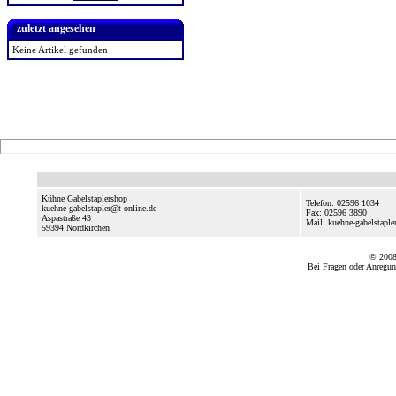
zuletzt angesehen
Keine Artikel gefunden
Kühne Gabelstaplershop
Telefon: 02596 1034
kuehne-gabelstapler@t-online.de
Fax: 02596 3890
Aspastraße 43
Mail: kuehne-gabelstaple
59394
Nordkirchen
© 2008
Bei Fragen oder Anregun