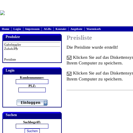
|
|
|
|
|
|
Home
Login
Impressum
AGBs
Kontakt
Angebote
Warenkorb
Preisliste
Produkte
Gabelstapler
Die Preisliste wurde erstellt!
ZubehÃ¶r
Klicken Sie auf das Diskettens
Preisliste
Ihrem Computer zu speichern.
Login
Klicken Sie auf das Diskettensy
Kundennummer:
Ihrem Computer zu speichern.
PLZ:
Suchen
Suchbegriff: