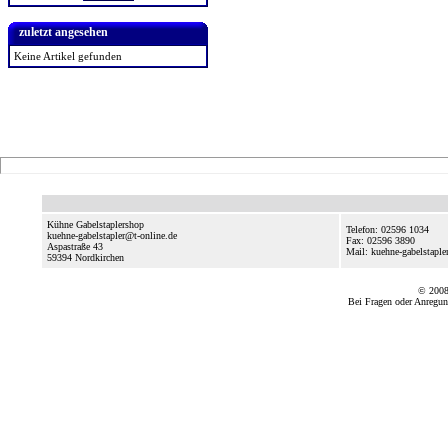
zuletzt angesehen
Keine Artikel gefunden
Kühne Gabelstaplershop
Telefon: 02596 1034
kuehne-gabelstapler@t-online.de
Fax: 02596 3890
Aspastraße 43
Mail: kuehne-gabelstaple
59394
Nordkirchen
© 2008
Bei Fragen oder Anregun