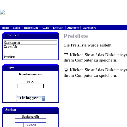
|
|
|
|
|
|
Home
Login
Impressum
AGBs
Kontakt
Angebote
Warenkorb
Preisliste
Produkte
Gabelstapler
Die Preisliste wurde erstellt!
ZubehÃ¶r
Klicken Sie auf das Diskettens
Preisliste
Ihrem Computer zu speichern.
Login
Klicken Sie auf das Diskettensy
Kundennummer:
Ihrem Computer zu speichern.
PLZ:
Suchen
Suchbegriff: