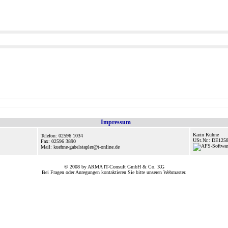
Impressum
Karin Kühne
Telefon: 02596 1034
USt.Nr.: DE125
Fax: 02596 3890
Mail: kuehne-gabelstapler@t-online.de
© 2008 by ARMA IT-Consult GmbH & Co. KG
Bei Fragen oder Anregungen kontaktieren Sie bitte unseren
Webmaster
.