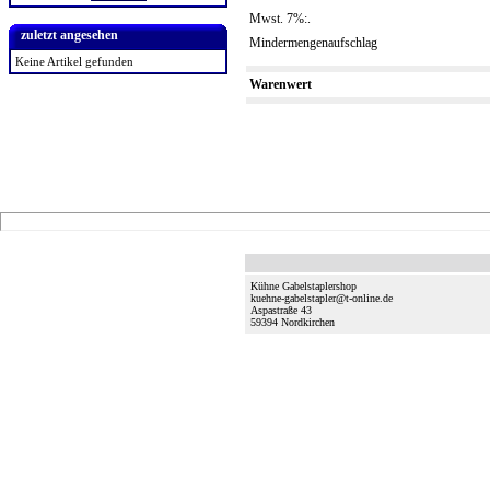
Mwst. 7%:.
zuletzt angesehen
Mindermengenaufschlag
Keine Artikel gefunden
Warenwert
Kühne Gabelstaplershop
kuehne-gabelstapler@t-online.de
Aspastraße 43
59394
Nordkirchen