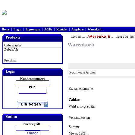
|
|
|
|
|
|
Home
Login
Impressum
AGBs
Kontakt
Angebote
Warenkorb
Produkte
Warenkorb
Gabelstapler
ZubehÃ¶r
Preisliste
Login
Noch keine Artikel.
Kundennummer:
PLZ:
Zwischensumme
Zahlart
Wahl erfolgt später
Suchen
Versandkosten
Suchbegriff:
Summe
Mwst. 19%:.